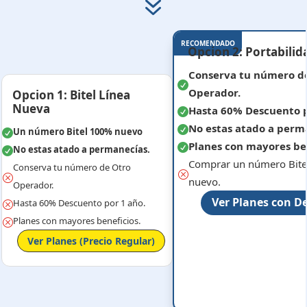
7
RECOMENDADO
Opcion 2: Portabilid
Conserva tu número d

Operador.
Opcion 1: Bitel Línea
Nueva
Hasta 60% Descuento p

No estas atado a perm

Un número Bitel 100% nuevo

Planes con mayores ben

No estas atado a permanecías.

Comprar un número Bit
Conserva tu número de Otro
Q
Q
nuevo.
Operador.
Ver Planes con D
Hasta 60% Descuento por 1 año.
Q
Planes con mayores beneficios.
Q
Ver Planes (Precio Regular)